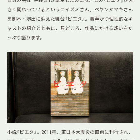
自身の会社「明後日」が誕生したのには、この『ピエタ』が大
きく関わっているというコイズミさん。ペヤンヌマキさん
を脚本・演出に迎えた舞台『ピエタ』。豪華かつ個性的なキ
ャストの紹介とともに、見どころ、作品にかける想いをた
っぷり語ります。
小説『ピエタ』。2011年、東日本大震災の直前に刊行され、