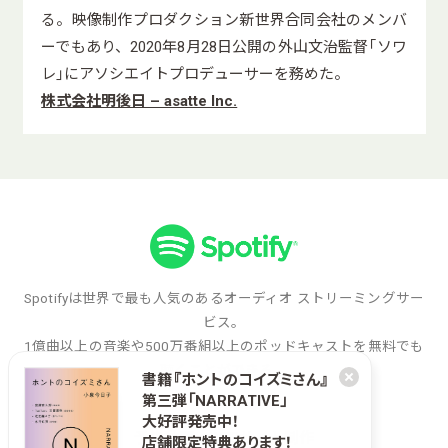
る。映像制作プロダクション新世界合同会社のメンバ
ーでもあり、2020年8月28日公開の外山文治監督「ソワ
レ」にアソシエイトプロデューサーを務めた。
株式会社明後日 – asatte Inc.
Spotifyは世界で最も人気のあるオーディオ ストリーミングサー
ビス。
1億曲以上の音楽や500万番組以上のポッドキャストを無料でも
聴くことができる。
書籍『ホントのコイズミさん』
第三弾「NARRATIVE」
大好評発売中！
予告動画・WEBサイト制作
店舗限定特典あります！