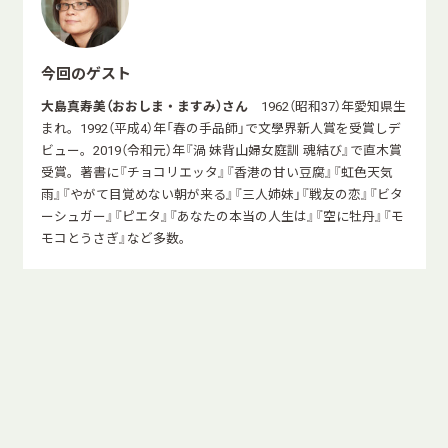
今回のゲスト
大島真寿美（おおしま・ますみ）さん
1962（昭和37）年愛知県生
まれ。1992（平成4）年「春の手品師」で文學界新人賞を受賞しデ
ビュー。2019（令和元）年『渦 妹背山婦女庭訓 魂結び』で直木賞
受賞。著書に『チョコリエッタ』『香港の甘い豆腐』『虹色天気
雨』『やがて目覚めない朝が来る』『三人姉妹」『戦友の恋』『ビタ
ーシュガー』『ピエタ』『あなたの本当の人生は』『空に牡丹』『モ
モコとうさぎ』など多数。