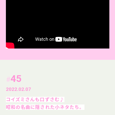
45
#
2022.02.07
コイズミさんも口ずさむ♪
昭和の名曲に隠された小ネタたち。