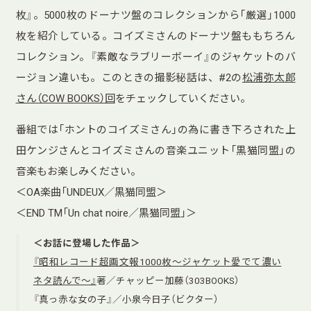
枚』。5000枚のドーナツ盤のコレクションから「厳選」1000
枚を紹介している。コイズミさんのドーナツ盤ももちろん
コレクション。『素敵なラブリーボーイ』のジャケットのバ
ージョン違いも。このときの撮影秘話は、#2の
松浦弥太郎
さん（COW BOOKS）回
をチェックしていください。
番組では「ホントのコイズミさん」の為に書き下ろされた上
田ケンジさんとコイズミさんの音楽ユニット「黒猫同盟」の
音楽もお楽しみください。
＜OA楽曲「UNDEUX／黒猫同盟＞
＜END TM「Un chat noire／黒猫同盟」＞
＜お話に登場した作品＞
『昭和レコード超画文報1000枚〜ジャケット愛でて濃い
ネタ読んで〜』
著／チャッピー加藤（303BOOKS）
『真っ赤な女の子』／小泉今日子（ビクター）