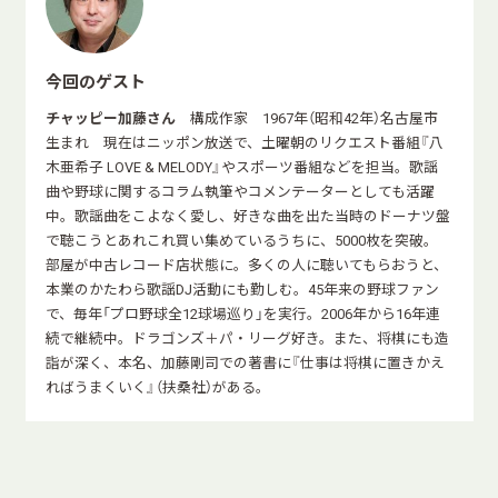
今回のゲスト
チャッピー加藤さん
構成作家 1967年（昭和42年）名古屋市
生まれ 現在はニッポン放送で、土曜朝のリクエスト番組『八
木亜希子 LOVE & MELODY』やスポーツ番組などを担当。歌謡
曲や野球に関するコラム執筆やコメンテーターとしても活躍
中。歌謡曲をこよなく愛し、好きな曲を出た当時のドーナツ盤
で聴こうとあれこれ買い集めているうちに、5000枚を突破。
部屋が中古レコード店状態に。多くの人に聴いてもらおうと、
本業のかたわら歌謡DJ活動にも勤しむ。45年来の野球ファン
で、毎年「プロ野球全12球場巡り」を実行。2006年から16年連
続で継続中。ドラゴンズ＋パ・リーグ好き。また、将棋にも造
詣が深く、本名、加藤剛司での著書に『仕事は将棋に置きかえ
ればうまくいく』（扶桑社）がある。